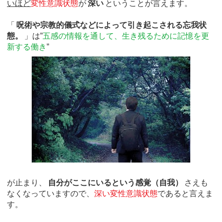
いほど
変性意識状態
が
深い
ということが言えます。
「
呪術や宗教的儀式などによって引き起こされる忘我状
態。
」は”
五感の情報を通して、生き残るために記憶を更
新する働き
”
が止まり、
自分がここにいるという感覚（自我）
さえも
なくなっていますので、
深い変性意識状態
であると言えま
す。