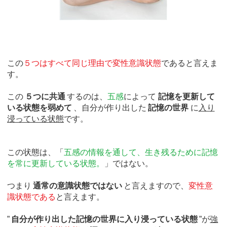
この
５つはすべて同じ理由で変性意識状態
であると言えま
す。
この
５つに共通
するのは、
五感
によって
記憶を更新して
いる状態を弱めて
、自分が作り出した
記憶の世界
に
入り
浸っている状態
です。
この状態は、「
五感の情報を通して、生き残るために記憶
を常に更新している状態。
」ではない。
つまり
通常の意識状態ではない
と言えますので、
変性意
識状態である
と言えます。
”
自分が作り出した記憶の世界に入り浸っている状態
”が
強