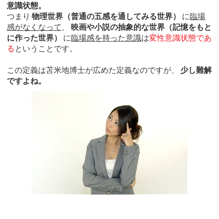
意識状態。
つまり
物理世界（普通の五感を通してみる世界）
に
臨場
感がなくなって
、
映画や小説の抽象的な世界（記憶をもと
に作った世界）
に
臨場感を持った意識
は
変性意識状態であ
る
ということです。
この定義は苫米地博士が広めた定義なのですが、
少し難解
ですよね。