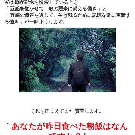
実は
脳が記憶を検索
しているとき
「
五感を働かせて、敵の襲来に備える働き
」と
「
五感の情報を通して、生き残るために記憶を常に更新す
る働き
」が
一時止まります
。
それを踏まえてまた
質問します。
”
あなたが昨日食べた朝飯はなん