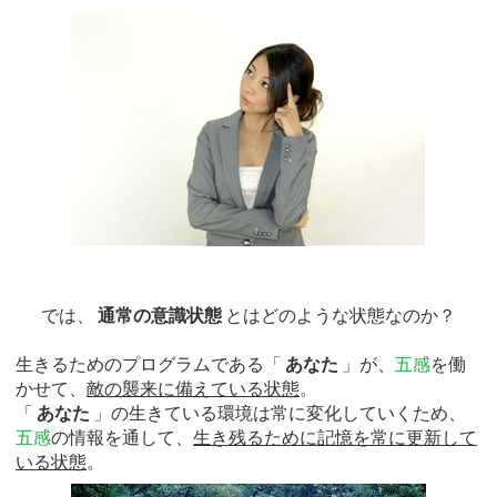
では、
通常の意識状態
とはどのような状態なのか？
生きるためのプログラムである「
あなた
」が、
五感
を働
かせて、
敵の襲来に備えている状態
。
「
あなた
」の生きている環境は常に変化していくため、
五感
の情報を通して、
生き残るために記憶を常に更新して
いる状態
。