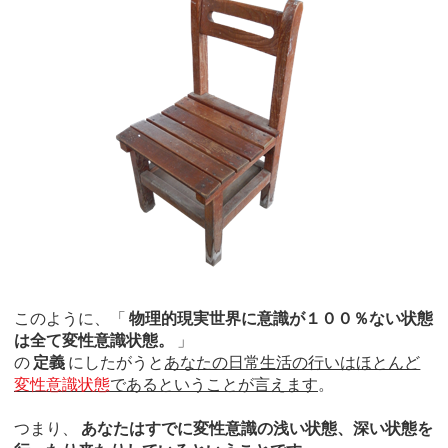
このように、「
物理的現実世界に意識が１００％ない状態
は全て変性意識状態。
」
の
定義
にしたがうと
あなたの日常生活の行いはほとんど
変性意識状態
であるということが言えます
。
つまり、
あなたはすでに変性意識の浅い状態、深い状態を