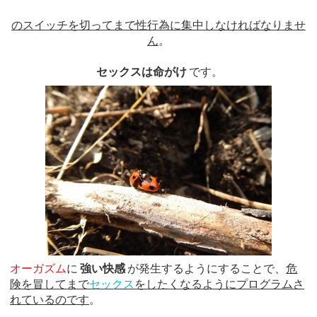
のスイッチを切ってまで性行為に集中しなければなりませ
ん
。
セックスは命がけ
です。
オーガズム
に
強い快感
が発生するようにすることで、
危
険を冒してまで
セックス
をしたくなるようにプログラムさ
れているのです
。