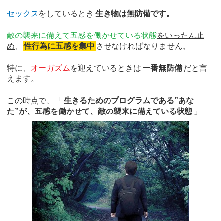
セックス
をしているとき
生き物は無防備です。
敵の襲来に備えて五感を働かせている状態
をいったん止
め
、
性行為に五感を集中
させなければなりません。
特に、
オーガズム
を迎えているときは
一番無防備
だと言
えます。
この時点で、「
生きるためのプログラムである”あな
た”が、五感を働かせて、敵の襲来に備えている状態
」