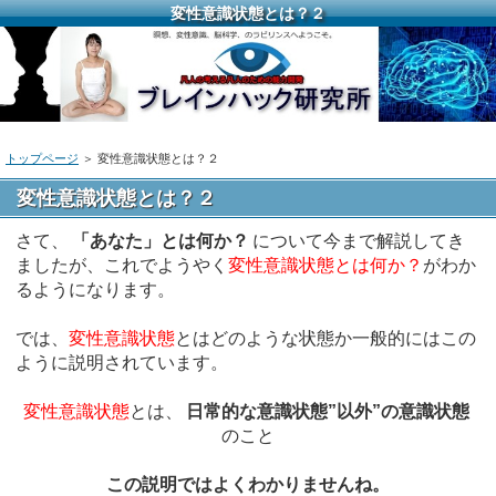
変性意識状態とは？２
トップページ
＞ 変性意識状態とは？２
変性意識状態とは？２
さて、
「あなた」とは何か？
について今まで解説してき
ましたが、これでようやく
変性意識状態とは何か？
がわか
るようになります。
では、
変性意識状態
とはどのような状態か一般的にはこの
ように説明されています。
変性意識状態
とは、
日常的な意識状態”以外”の意識状態
のこと
この説明ではよくわかりませんね。