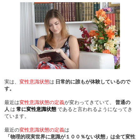
実は、
変性意識状態
は
日常的に誰もが体験しているので
す。
最近は
変性意識状態の定義
が変わってきていて、
普通の
人
は
常に変性意識状態
であると言われるようになってき
ています。
最近の
変性意識状態の定義
は
「物理的現実世界に意識が１００％ない状態」は全て変性