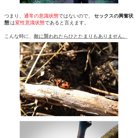
つまり、
通常の意識状態
ではないので、
セックスの興奮状
態
は
変性意識状態
であると言えます。
こんな時に、
敵に襲われたらひとたまりもありません。