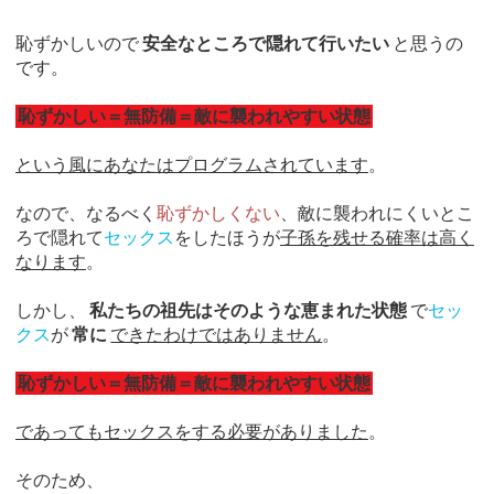
恥ずかしいので
安全なところで隠れて行いたい
と思うの
です。
恥ずかしい＝無防備＝敵に襲われやすい状態
という風にあなたはプログラムされています
。
なので、なるべく
恥ずかしくない
、敵に襲われにくいとこ
ろで隠れて
セックス
をしたほうが
子孫を残せる確率は高く
なります
。
しかし、
私たちの祖先はそのような恵まれた状態
で
セッ
クス
が
常に
できたわけではありません
。
恥ずかしい＝無防備＝敵に襲われやすい状態
であってもセックスをする必要がありました
。
そのため、