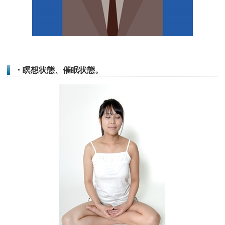
・瞑想状態、催眠状態。