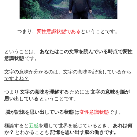
つまり、
変性意識状態である
ということです。
ということは、
あなたはこの文章を読んでいる時点で変性
意識状態
です。
文字の意味が分かるのは、文字の意味を記憶しているから
ですよね？
つまり
文字の意味を理解する
ためには
文字の意味を脳が
思い出している
ということです。
脳が記憶を思い出している状態
は
変性意識状態
です。
極論すると
五感
を通して世界を感じているとき、
あれは何
か？
とわかることも
記憶を思い出す脳の働きです。